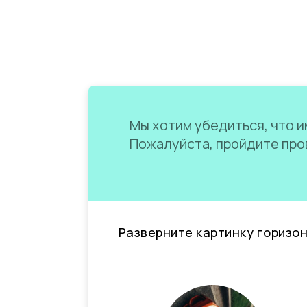
Мы хотим убедиться, что им
Пожалуйста, пройдите пров
Разверните картинку горизо