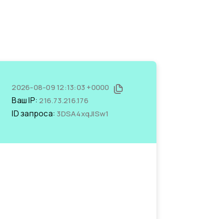
2026-08-09 12:13:03 +0000
Ваш IP:
216.73.216.176
ID запроса:
3DSA4xqJlSw1