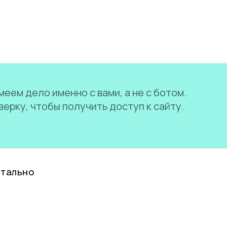
еем дело именно с вами, а не с ботом.
ерку, чтобы получить доступ к сайту.
нтально