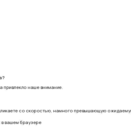
а?
а привлекло наше внимание.
 кликаете со скоростью, намного превышающую ожидаему
t в вашем браузере