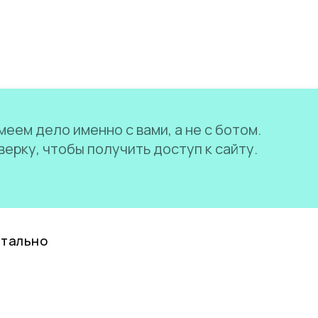
еем дело именно с вами, а не с ботом.
ерку, чтобы получить доступ к сайту.
нтально