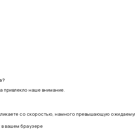
а?
а привлекло наше внимание.
 кликаете со скоростью, намного превышающую ожидаему
t в вашем браузере