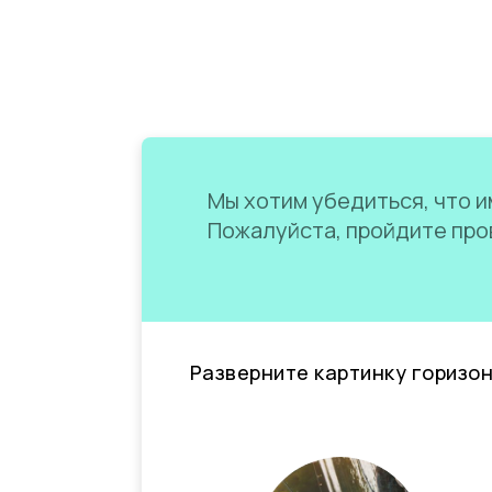
Мы хотим убедиться, что им
Пожалуйста, пройдите пров
Разверните картинку горизо