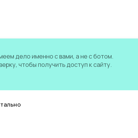
еем дело именно с вами, а не с ботом.
ерку, чтобы получить доступ к сайту.
нтально