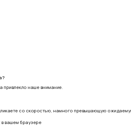
а?
а привлекло наше внимание.
 кликаете со скоростью, намного превышающую ожидаему
t в вашем браузере