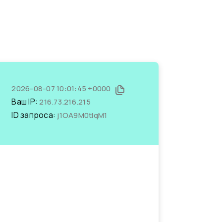
2026-08-07 10:01:45 +0000
Ваш IP:
216.73.216.215
ID запроса:
j1OA9M0tlqM1