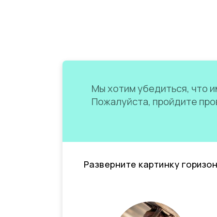
Мы хотим убедиться, что им
Пожалуйста, пройдите пров
Разверните картинку горизо