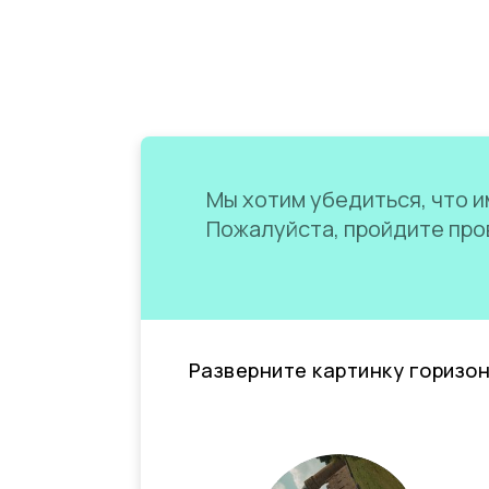
Мы хотим убедиться, что им
Пожалуйста, пройдите пров
Разверните картинку горизо