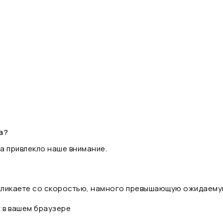
а?
а привлекло наше внимание.
 кликаете со скоростью, намного превышающую ожидаему
t в вашем браузере