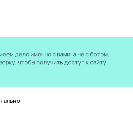
еем дело именно с вами, а не с ботом.
ерку, чтобы получить доступ к сайту.
нтально