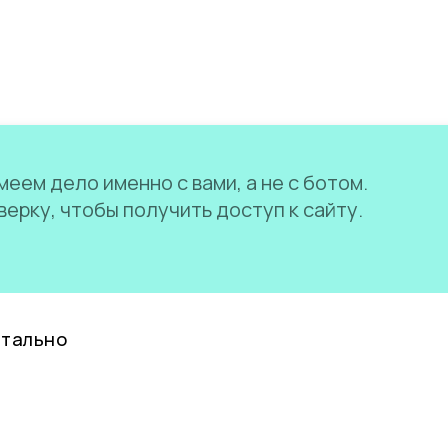
еем дело именно с вами, а не с ботом.
ерку, чтобы получить доступ к сайту.
нтально