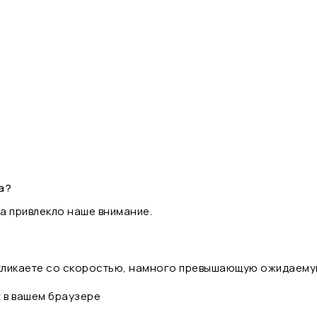
а?
а привлекло наше внимание.
 кликаете со скоростью, намного превышающую ожидаему
t в вашем браузере