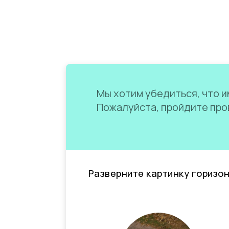
Мы хотим убедиться, что им
Пожалуйста, пройдите пров
Разверните картинку горизо