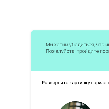
Мы хотим убедиться, что им
Пожалуйста, пройдите пров
Разверните картинку горизо