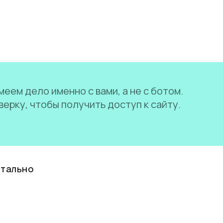
еем дело именно с вами, а не с ботом.
ерку, чтобы получить доступ к сайту.
нтально