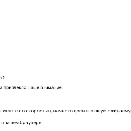
а?
а привлекло наше внимание.
 кликаете со скоростью, намного превышающую ожидаему
t в вашем браузере