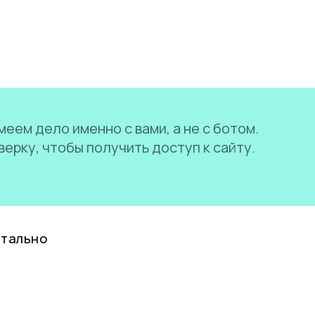
еем дело именно с вами, а не с ботом.
ерку, чтобы получить доступ к сайту.
нтально