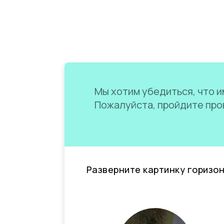
Мы хотим убедиться, что им
Пожалуйста, пройдите пров
Разверните картинку горизо