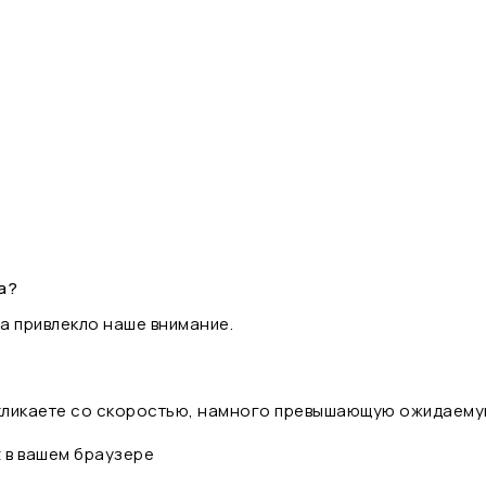
а?
а привлекло наше внимание.
 кликаете со скоростью, намного превышающую ожидаему
t в вашем браузере