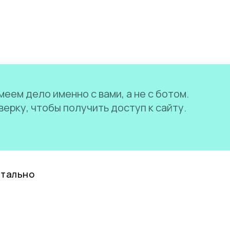
еем дело именно с вами, а не с ботом.
ерку, чтобы получить доступ к сайту.
нтально