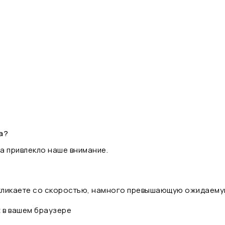
а?
а привлекло наше внимание.
 кликаете со скоростью, намного превышающую ожидаему
t в вашем браузере