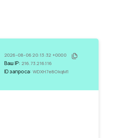
2026-08-06 20:13:32 +0000
Ваш IP:
216.73.216.116
ID запроса:
WDXH7e8OkqM1