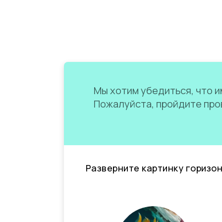
Мы хотим убедиться, что им
Пожалуйста, пройдите пров
Разверните картинку горизо