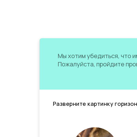
Мы хотим убедиться, что им
Пожалуйста, пройдите пров
Разверните картинку горизо