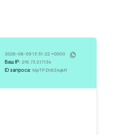
2026-08-09 13:51:22 +0000
Ваш IP:
216.73.217.134
ID запроса:
MpTPZh6ZkqM1