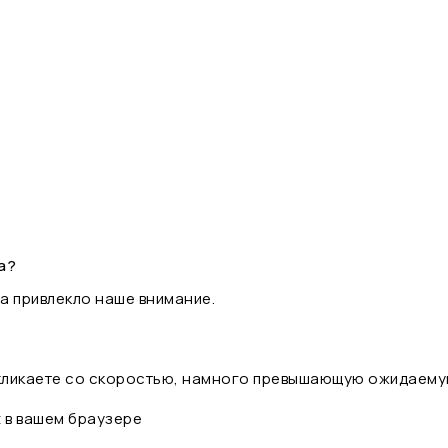
а?
а привлекло наше внимание.
 кликаете со скоростью, намного превышающую ожидаему
t в вашем браузере