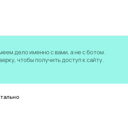
еем дело именно с вами, а не с ботом.
ерку, чтобы получить доступ к сайту.
нтально