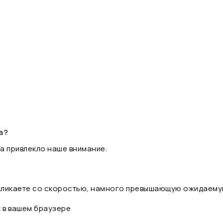
а?
а привлекло наше внимание.
 кликаете со скоростью, намного превышающую ожидаему
t в вашем браузере