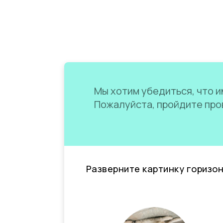
Мы хотим убедиться, что им
Пожалуйста, пройдите пров
Разверните картинку горизо