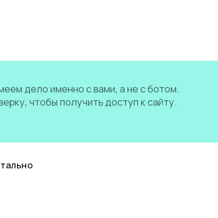
еем дело именно с вами, а не с ботом.
ерку, чтобы получить доступ к сайту.
нтально