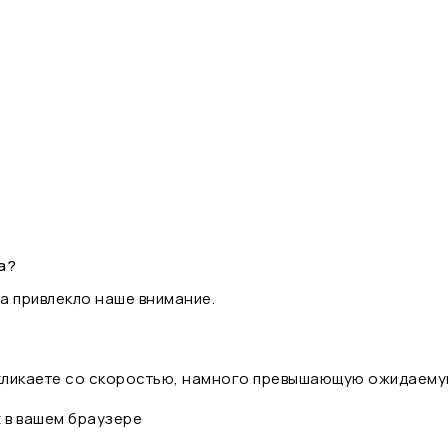
а?
а привлекло наше внимание.
 кликаете со скоростью, намного превышающую ожидаему
t в вашем браузере