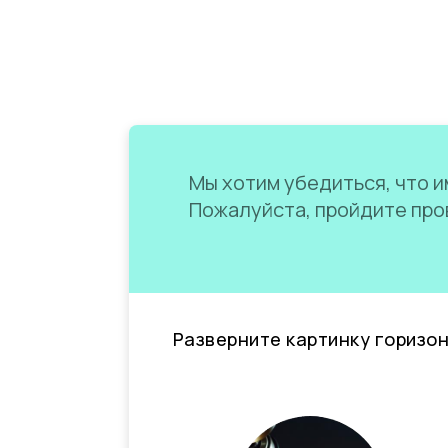
Мы хотим убедиться, что им
Пожалуйста, пройдите пров
Разверните картинку горизо