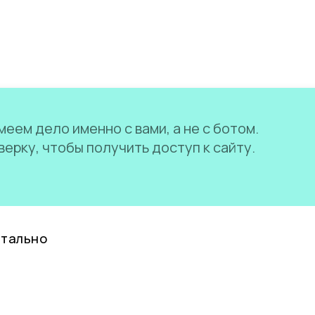
еем дело именно с вами, а не с ботом.
ерку, чтобы получить доступ к сайту.
нтально