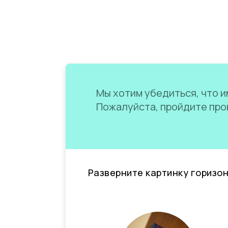
Мы хотим убедиться, что им
Пожалуйста, пройдите пров
Разверните картинку горизо