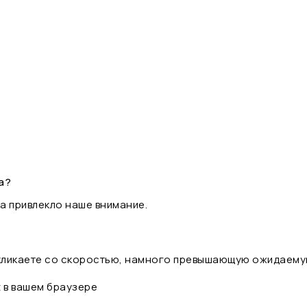
а?
а привлекло наше внимание.
 кликаете со скоростью, намного превышающую ожидаему
t в вашем браузере