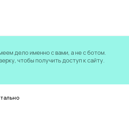
еем дело именно с вами, а не с ботом.
ерку, чтобы получить доступ к сайту.
нтально