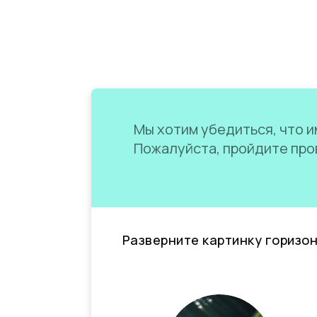
Мы хотим убедиться, что им
Пожалуйста, пройдите пров
Разверните картинку горизо