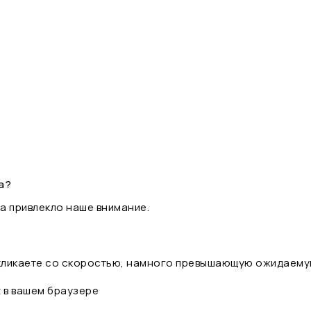
а?
а привлекло наше внимание.
 кликаете со скоростью, намного превышающую ожидаему
t в вашем браузере