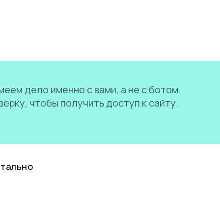
еем дело именно с вами, а не с ботом.
ерку, чтобы получить доступ к сайту.
нтально