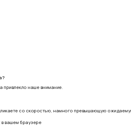
а?
а привлекло наше внимание.
 кликаете со скоростью, намного превышающую ожидаему
t в вашем браузере