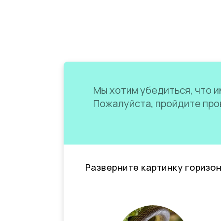
Мы хотим убедиться, что им
Пожалуйста, пройдите пров
Разверните картинку горизо