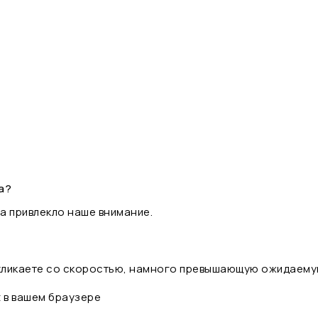
а?
а привлекло наше внимание.
 кликаете со скоростью, намного превышающую ожидаему
t в вашем браузере