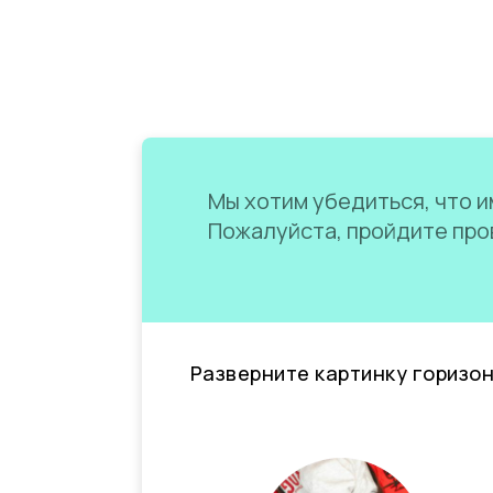
Мы хотим убедиться, что им
Пожалуйста, пройдите пров
Разверните картинку горизо