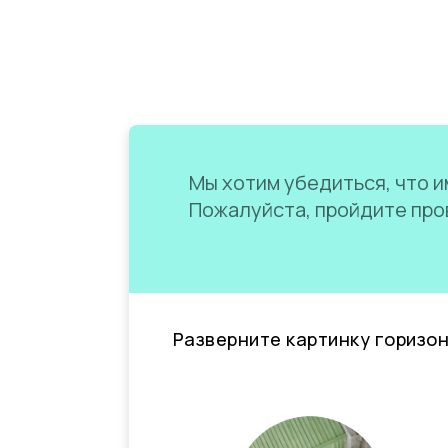
Мы хотим убедиться, что им
Пожалуйста, пройдите пров
Разверните картинку горизо