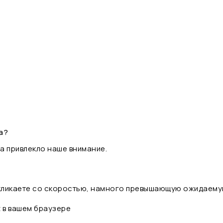
а?
а привлекло наше внимание.
 кликаете со скоростью, намного превышающую ожидаему
t в вашем браузере