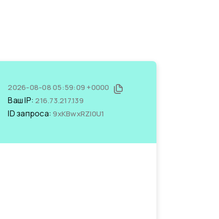
2026-08-08 05:59:09 +0000
Ваш IP:
216.73.217.139
ID запроса:
9xKBwxRZl0U1