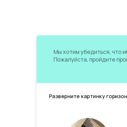
Мы хотим убедиться, что им
Пожалуйста, пройдите пров
Разверните картинку горизо