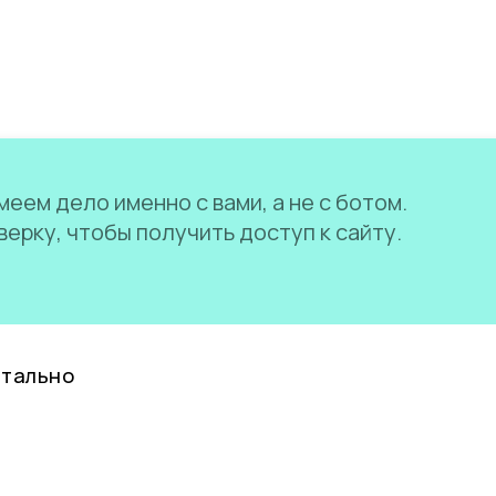
еем дело именно с вами, а не с ботом.
ерку, чтобы получить доступ к сайту.
нтально