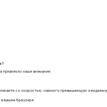
а?
а привлекло наше внимание.
 кликаете со скоростью, намного превышающую ожидаему
t в вашем браузере