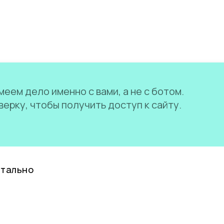
еем дело именно с вами, а не с ботом.
ерку, чтобы получить доступ к сайту.
нтально