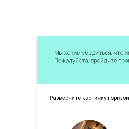
Мы хотим убедиться, что им
Пожалуйста, пройдите пров
Разверните картинку горизо