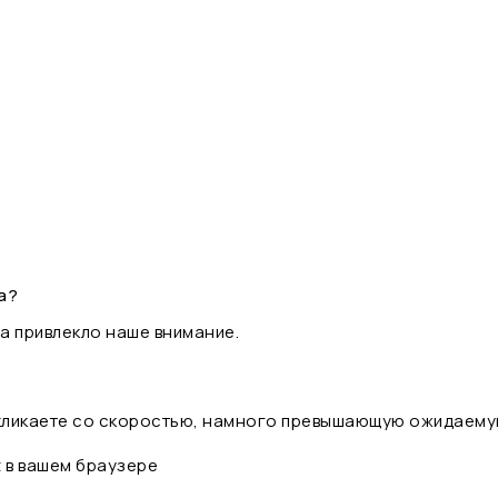
а?
а привлекло наше внимание.
 кликаете со скоростью, намного превышающую ожидаему
t в вашем браузере