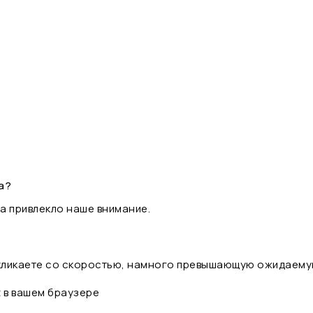
а?
а привлекло наше внимание.
 кликаете со скоростью, намного превышающую ожидаему
t в вашем браузере