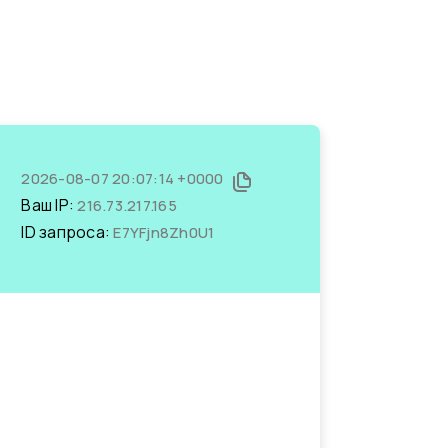
2026-08-07 20:07:14 +0000
Ваш IP:
216.73.217.165
ID запроса:
E7YFjn8Zh0U1