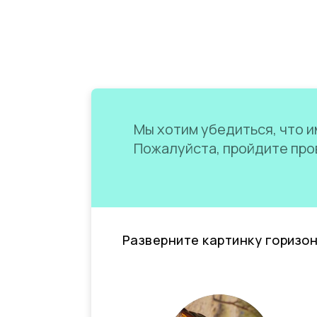
Мы хотим убедиться, что им
Пожалуйста, пройдите пров
Разверните картинку горизо