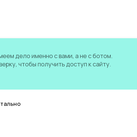
еем дело именно с вами, а не с ботом.
ерку, чтобы получить доступ к сайту.
нтально