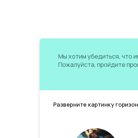
Мы хотим убедиться, что им
Пожалуйста, пройдите пров
Разверните картинку горизо