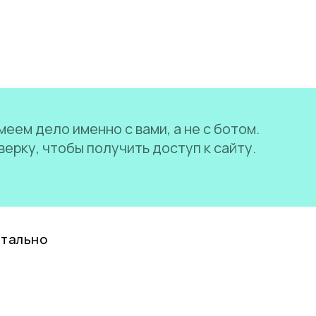
еем дело именно с вами, а не с ботом.
ерку, чтобы получить доступ к сайту.
нтально