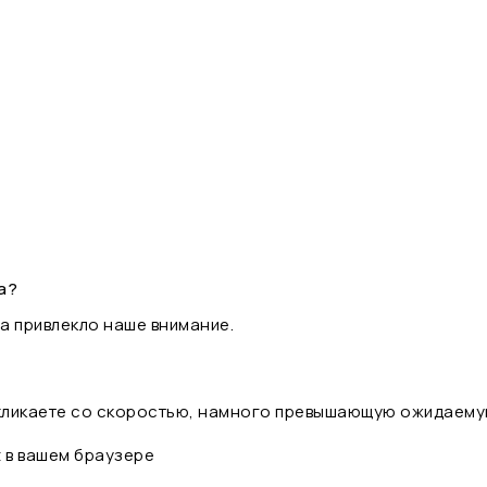
а?
а привлекло наше внимание.
 кликаете со скоростью, намного превышающую ожидаему
t в вашем браузере