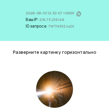
2026-08-10 12:32:07 +0000
Ваш IP:
216.73.216.146
ID запроса:
7WThi5tZJuQ1
Разверните картинку горизонтально