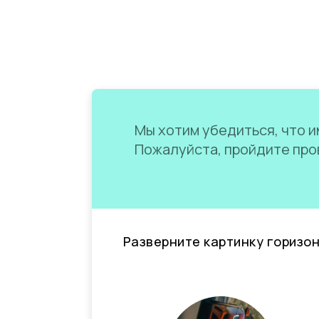
Мы хотим убедиться, что им
Пожалуйста, пройдите пров
Разверните картинку горизо