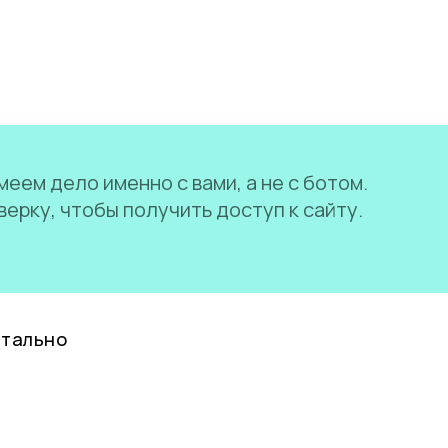
еем дело именно с вами, а не с ботом.
ерку, чтобы получить доступ к сайту.
нтально