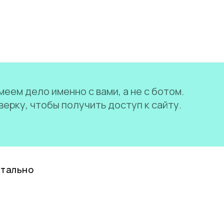
еем дело именно с вами, а не с ботом.
ерку, чтобы получить доступ к сайту.
нтально