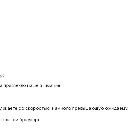
а?
а привлекло наше внимание.
 кликаете со скоростью, намного превышающую ожидаему
t в вашем браузере