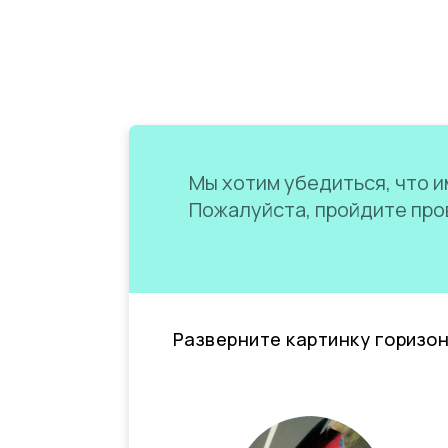
Мы хотим убедиться, что им
Пожалуйста, пройдите пров
Разверните картинку горизо