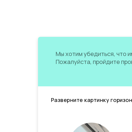
Мы хотим убедиться, что им
Пожалуйста, пройдите пров
Разверните картинку горизо