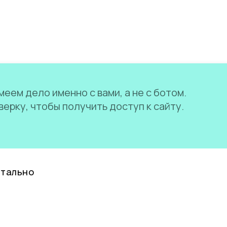
еем дело именно с вами, а не с ботом.
ерку, чтобы получить доступ к сайту.
нтально