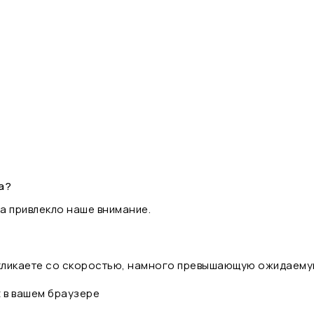
а?
а привлекло наше внимание.
 кликаете со скоростью, намного превышающую ожидаему
t в вашем браузере