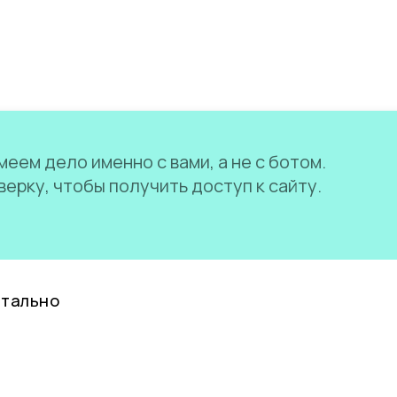
еем дело именно с вами, а не с ботом.
ерку, чтобы получить доступ к сайту.
нтально