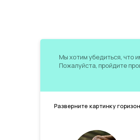
Мы хотим убедиться, что им
Пожалуйста, пройдите пров
Разверните картинку горизо