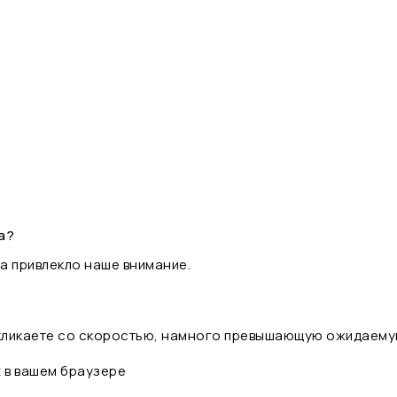
а?
а привлекло наше внимание.
 кликаете со скоростью, намного превышающую ожидаему
t в вашем браузере