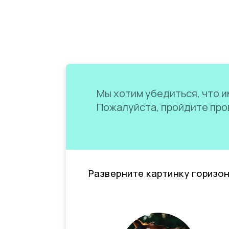
Мы хотим убедиться, что им
Пожалуйста, пройдите пров
Разверните картинку горизо