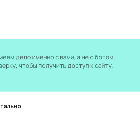
еем дело именно с вами, а не с ботом.
ерку, чтобы получить доступ к сайту.
нтально