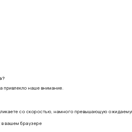
а?
а привлекло наше внимание.
 кликаете со скоростью, намного превышающую ожидаему
t в вашем браузере