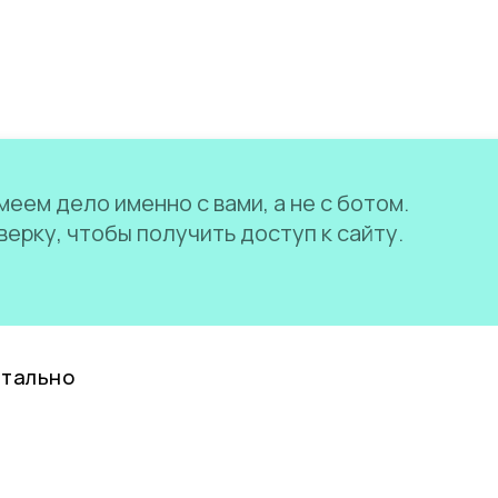
еем дело именно с вами, а не с ботом.
ерку, чтобы получить доступ к сайту.
нтально