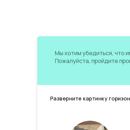
Мы хотим убедиться, что им
Пожалуйста, пройдите пров
Разверните картинку горизо