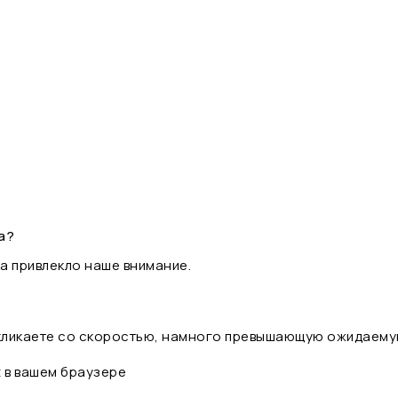
а?
а привлекло наше внимание.
 кликаете со скоростью, намного превышающую ожидаему
t в вашем браузере