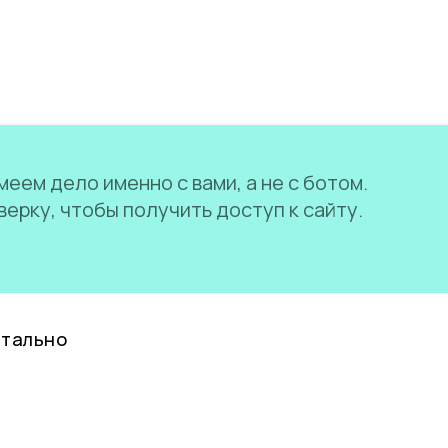
еем дело именно с вами, а не с ботом.
ерку, чтобы получить доступ к сайту.
нтально