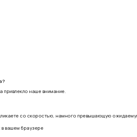
а?
а привлекло наше внимание.
 кликаете со скоростью, намного превышающую ожидаему
t в вашем браузере