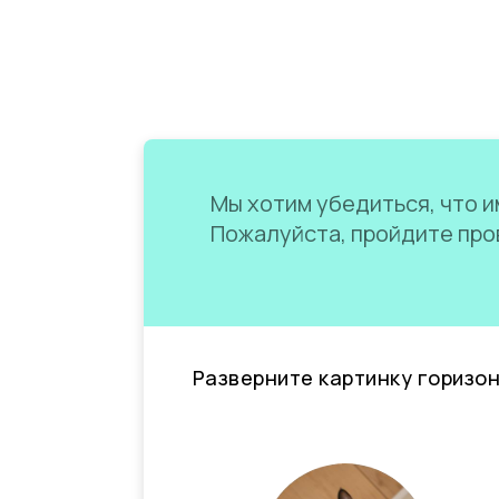
Мы хотим убедиться, что им
Пожалуйста, пройдите пров
Разверните картинку горизо