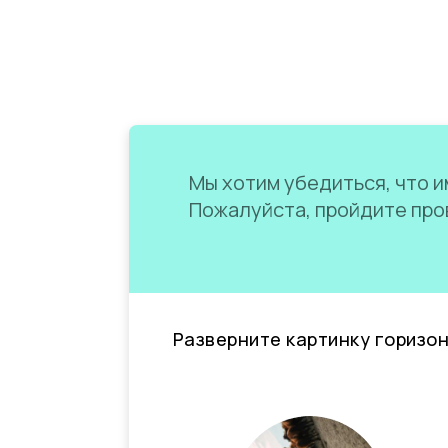
Мы хотим убедиться, что им
Пожалуйста, пройдите пров
Разверните картинку горизо