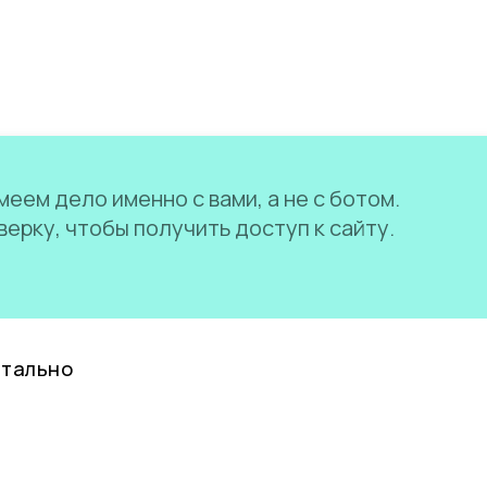
еем дело именно с вами, а не с ботом.
ерку, чтобы получить доступ к сайту.
нтально