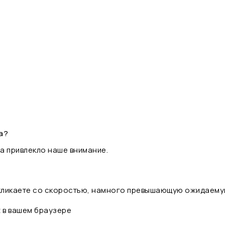
а?
а привлекло наше внимание.
 кликаете со скоростью, намного превышающую ожидаему
t в вашем браузере