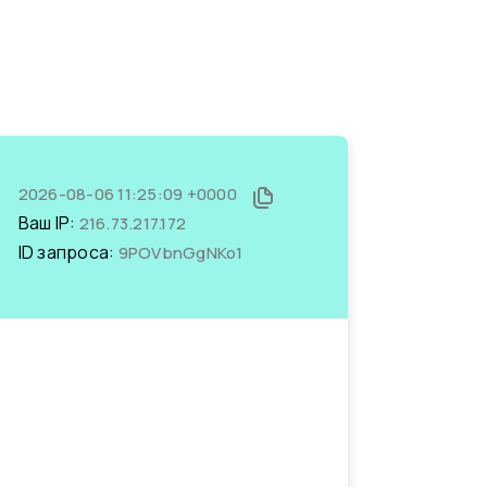
2026-08-06 11:25:09 +0000
Ваш IP:
216.73.217.172
ID запроса:
9POVbnGgNKo1