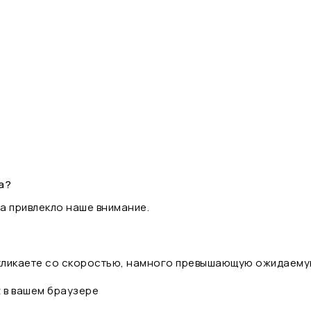
а?
а привлекло наше внимание.
 кликаете со скоростью, намного превышающую ожидаему
t в вашем браузере