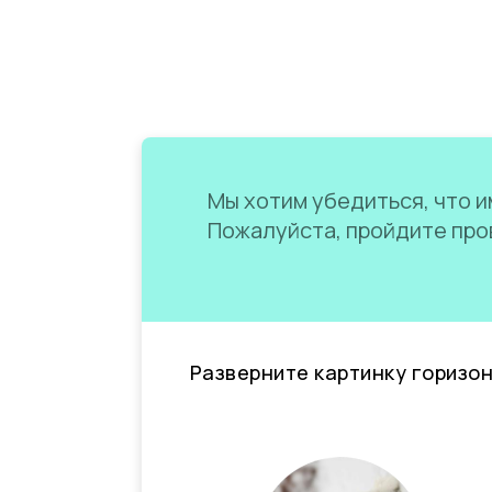
Мы хотим убедиться, что им
Пожалуйста, пройдите пров
Разверните картинку горизо