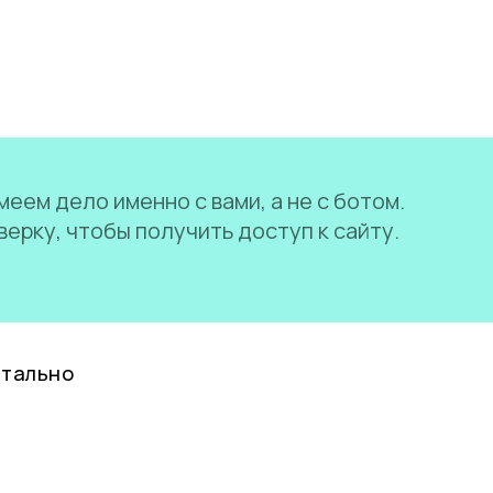
еем дело именно с вами, а не с ботом.
ерку, чтобы получить доступ к сайту.
нтально