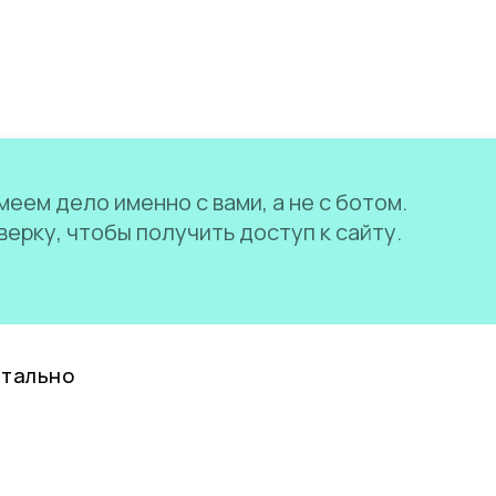
еем дело именно с вами, а не с ботом.
ерку, чтобы получить доступ к сайту.
нтально