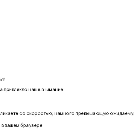
а?
а привлекло наше внимание.
 кликаете со скоростью, намного превышающую ожидаему
t в вашем браузере