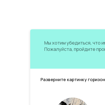
Мы хотим убедиться, что им
Пожалуйста, пройдите пров
Разверните картинку горизо