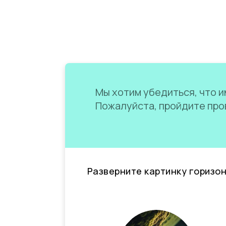
Мы хотим убедиться, что им
Пожалуйста, пройдите пров
Разверните картинку горизо