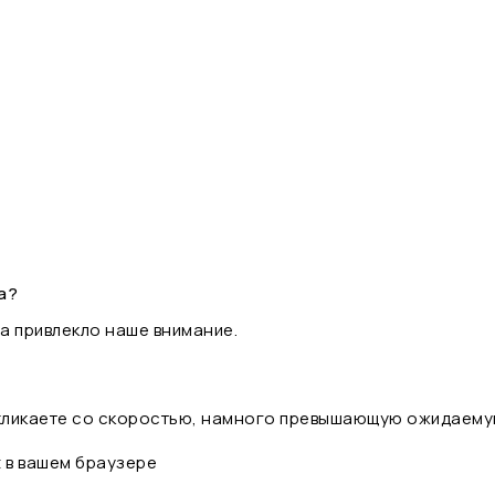
а?
а привлекло наше внимание.
 кликаете со скоростью, намного превышающую ожидаему
t в вашем браузере