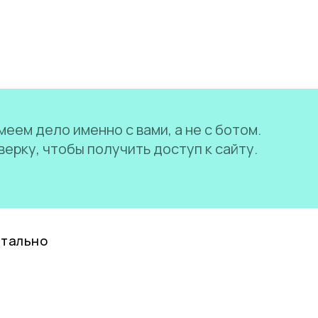
еем дело именно с вами, а не с ботом.
ерку, чтобы получить доступ к сайту.
нтально