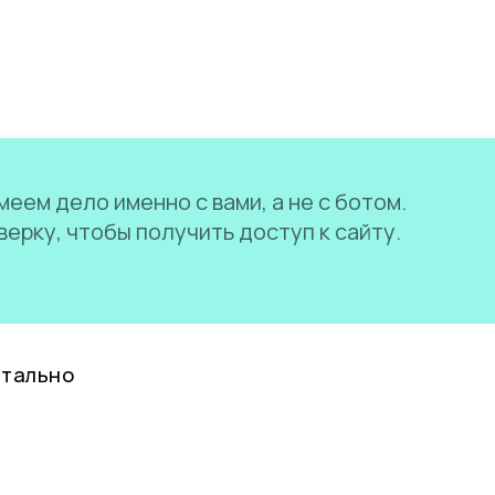
еем дело именно с вами, а не с ботом.
ерку, чтобы получить доступ к сайту.
нтально