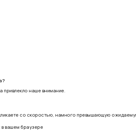
а?
а привлекло наше внимание.
 кликаете со скоростью, намного превышающую ожидаему
t в вашем браузере