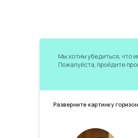
Мы хотим убедиться, что им
Пожалуйста, пройдите пров
Разверните картинку горизо