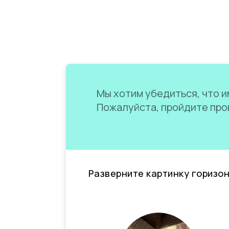
Мы хотим убедиться, что им
Пожалуйста, пройдите пров
Разверните картинку горизо