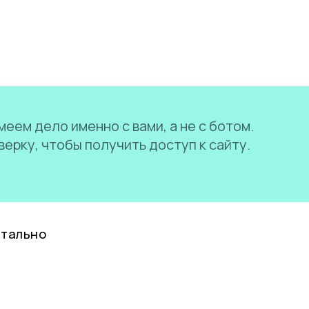
еем дело именно с вами, а не с ботом.
ерку, чтобы получить доступ к сайту.
нтально