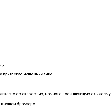
а?
а привлекло наше внимание.
 кликаете со скоростью, намного превышающую ожидаему
t в вашем браузере