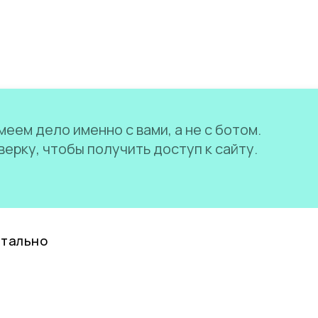
еем дело именно с вами, а не с ботом.
ерку, чтобы получить доступ к сайту.
нтально