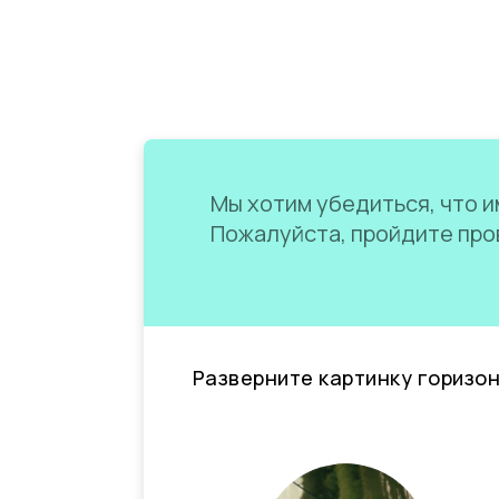
Мы хотим убедиться, что им
Пожалуйста, пройдите пров
Разверните картинку горизо