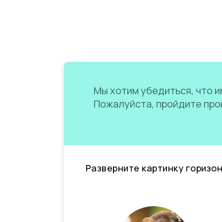
Мы хотим убедиться, что им
Пожалуйста, пройдите пров
Разверните картинку горизо