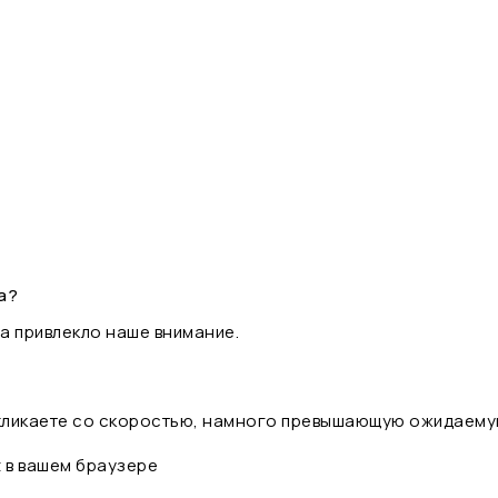
а?
а привлекло наше внимание.
 кликаете со скоростью, намного превышающую ожидаему
t в вашем браузере