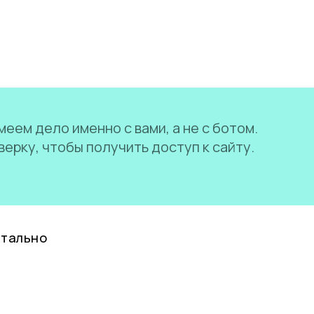
еем дело именно с вами, а не с ботом.
ерку, чтобы получить доступ к сайту.
нтально