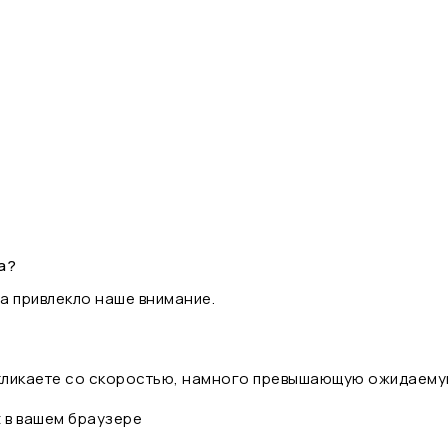
а?
а привлекло наше внимание.
 кликаете со скоростью, намного превышающую ожидаему
t в вашем браузере