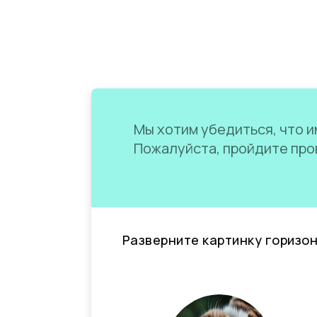
Мы хотим убедиться, что им
Пожалуйста, пройдите пров
Разверните картинку горизо