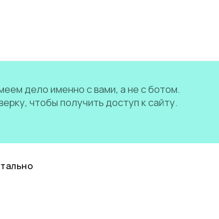
еем дело именно с вами, а не с ботом.
ерку, чтобы получить доступ к сайту.
нтально