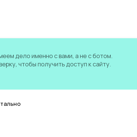
еем дело именно с вами, а не с ботом.
ерку, чтобы получить доступ к сайту.
нтально