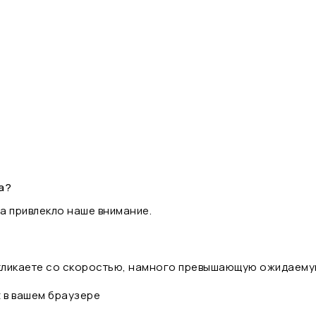
а?
а привлекло наше внимание.
 кликаете со скоростью, намного превышающую ожидаему
t в вашем браузере