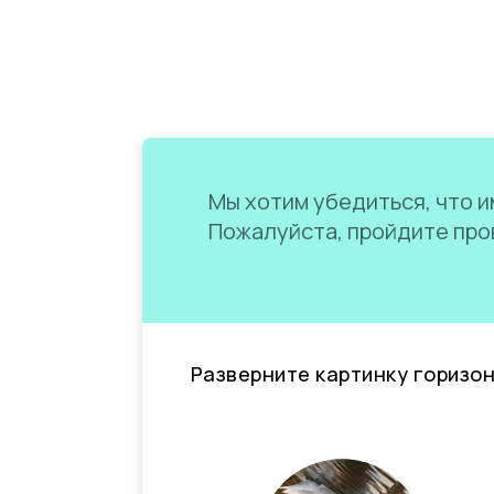
Мы хотим убедиться, что им
Пожалуйста, пройдите пров
Разверните картинку горизо