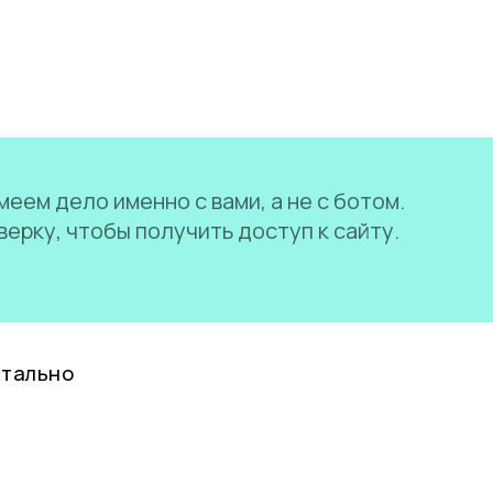
еем дело именно с вами, а не с ботом.
ерку, чтобы получить доступ к сайту.
нтально