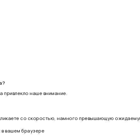
а?
а привлекло наше внимание.
 кликаете со скоростью, намного превышающую ожидаему
t в вашем браузере