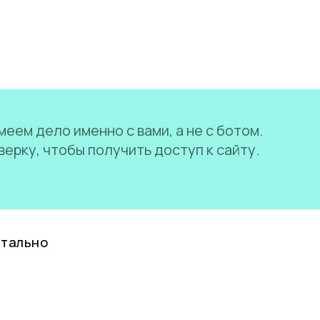
еем дело именно с вами, а не с ботом.
ерку, чтобы получить доступ к сайту.
нтально