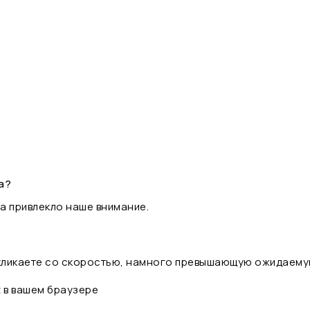
а?
а привлекло наше внимание.
 кликаете со скоростью, намного превышающую ожидаему
t в вашем браузере