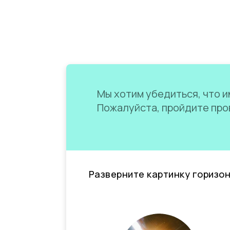
Мы хотим убедиться, что им
Пожалуйста, пройдите пров
Разверните картинку горизо