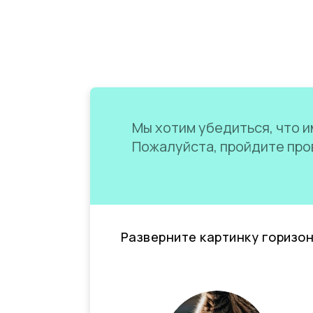
Мы хотим убедиться, что им
Пожалуйста, пройдите пров
Разверните картинку горизо