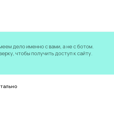
еем дело именно с вами, а не с ботом.
ерку, чтобы получить доступ к сайту.
нтально