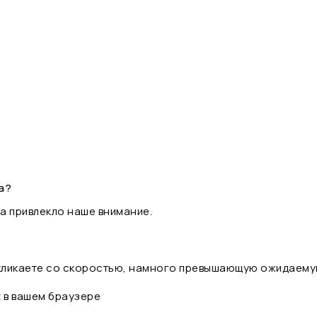
а?
а привлекло наше внимание.
 кликаете со скоростью, намного превышающую ожидаему
t в вашем браузере