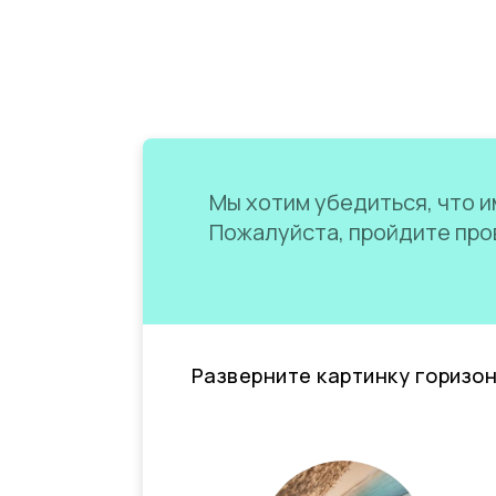
Мы хотим убедиться, что им
Пожалуйста, пройдите пров
Разверните картинку горизо