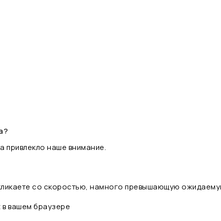
а?
а привлекло наше внимание.
 кликаете со скоростью, намного превышающую ожидаему
t в вашем браузере