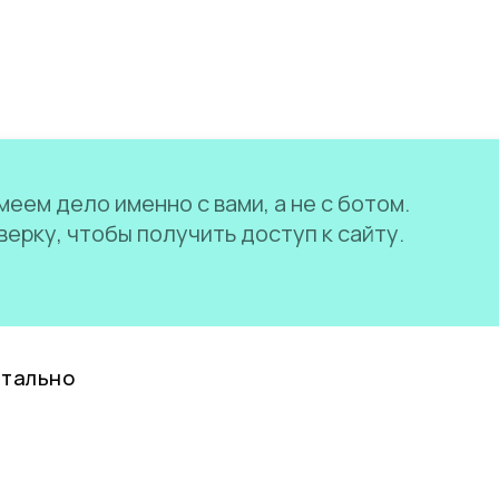
еем дело именно с вами, а не с ботом.
ерку, чтобы получить доступ к сайту.
нтально