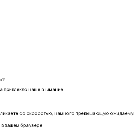
а?
а привлекло наше внимание.
 кликаете со скоростью, намного превышающую ожидаему
t в вашем браузере