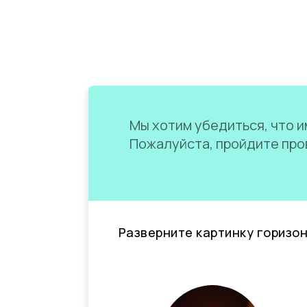
Мы хотим убедиться, что им
Пожалуйста, пройдите пров
Разверните картинку горизо