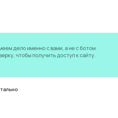
еем дело именно с вами, а не с ботом.
ерку, чтобы получить доступ к сайту.
нтально