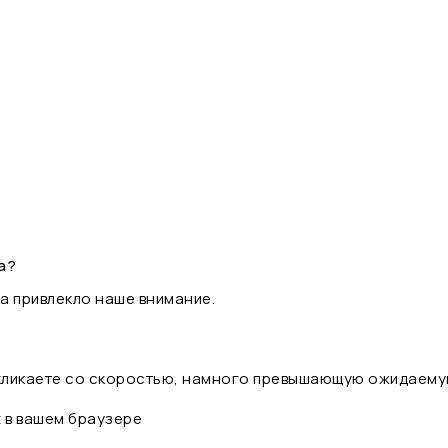
а?
а привлекло наше внимание.
 кликаете со скоростью, намного превышающую ожидаему
t в вашем браузере