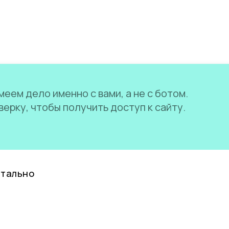
еем дело именно с вами, а не с ботом.
ерку, чтобы получить доступ к сайту.
нтально