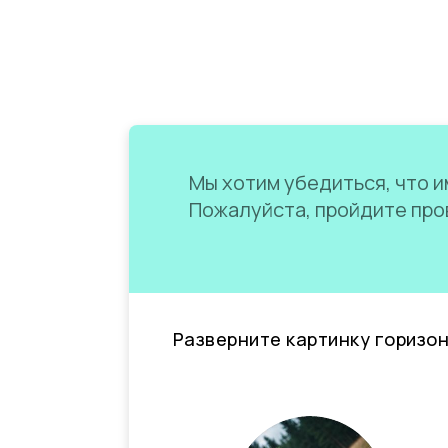
Мы хотим убедиться, что им
Пожалуйста, пройдите пров
Разверните картинку горизо