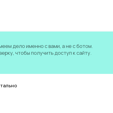
еем дело именно с вами, а не с ботом.
ерку, чтобы получить доступ к сайту.
нтально