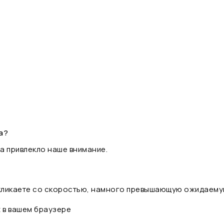
а?
а привлекло наше внимание.
 кликаете со скоростью, намного превышающую ожидаему
t в вашем браузере