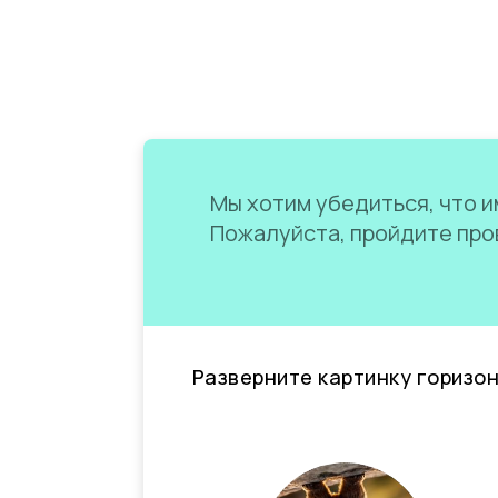
Мы хотим убедиться, что им
Пожалуйста, пройдите пров
Разверните картинку горизо