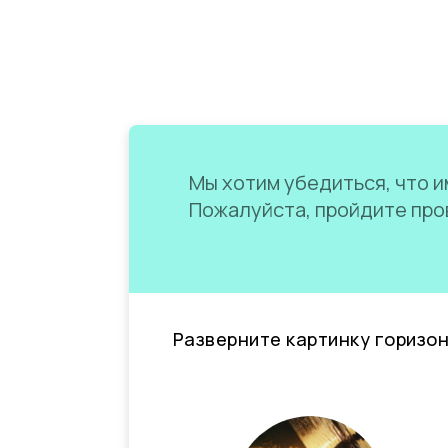
Мы хотим убедиться, что им
Пожалуйста, пройдите пров
Разверните картинку горизо