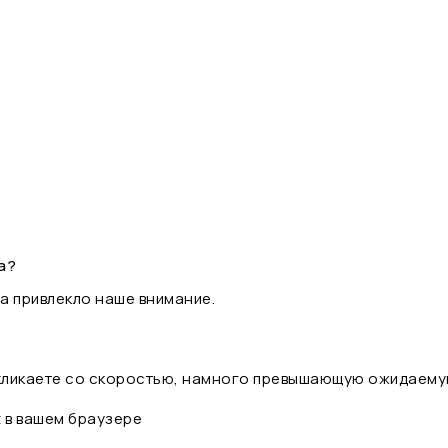
а?
а привлекло наше внимание.
 кликаете со скоростью, намного превышающую ожидаему
t в вашем браузере