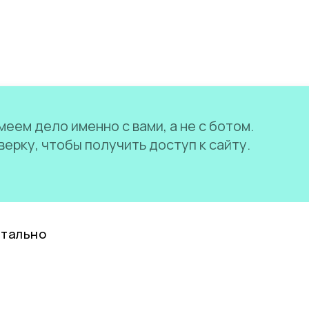
еем дело именно с вами, а не с ботом.
ерку, чтобы получить доступ к сайту.
нтально