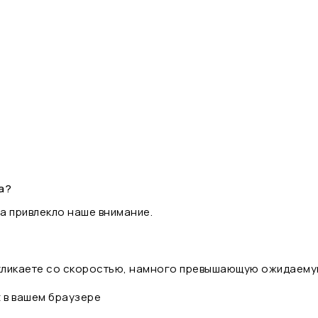
а?
а привлекло наше внимание.
 кликаете со скоростью, намного превышающую ожидаему
t в вашем браузере