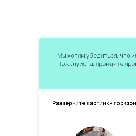
Мы хотим убедиться, что им
Пожалуйста, пройдите пров
Разверните картинку горизо