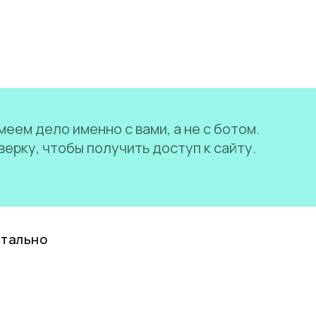
еем дело именно с вами, а не с ботом.
ерку, чтобы получить доступ к сайту.
нтально