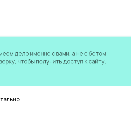
еем дело именно с вами, а не с ботом.
ерку, чтобы получить доступ к сайту.
нтально