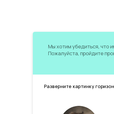
Мы хотим убедиться, что им
Пожалуйста, пройдите пров
Разверните картинку горизо