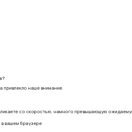
а?
а привлекло наше внимание.
 кликаете со скоростью, намного превышающую ожидаему
t в вашем браузере