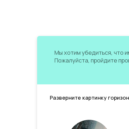
Мы хотим убедиться, что им
Пожалуйста, пройдите пров
Разверните картинку горизо