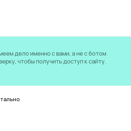
еем дело именно с вами, а не с ботом.
ерку, чтобы получить доступ к сайту.
нтально