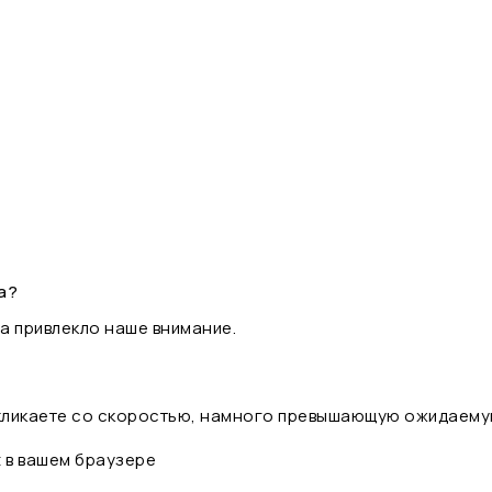
а?
а привлекло наше внимание.
 кликаете со скоростью, намного превышающую ожидаему
t в вашем браузере