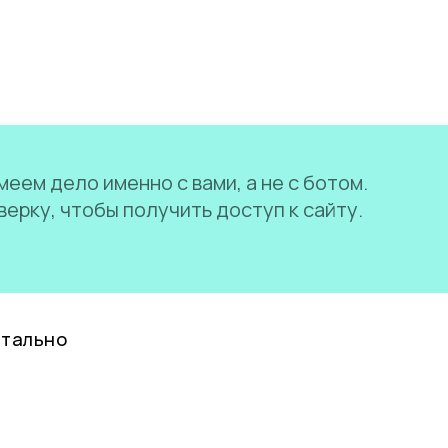
еем дело именно с вами, а не с ботом.
ерку, чтобы получить доступ к сайту.
нтально