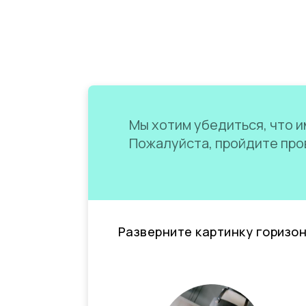
Мы хотим убедиться, что им
Пожалуйста, пройдите пров
Разверните картинку горизо