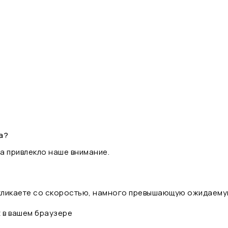
а?
а привлекло наше внимание.
 кликаете со скоростью, намного превышающую ожидаему
t в вашем браузере